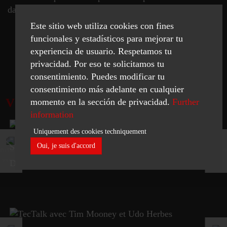
dans le tout dernier TecTalk.
Este sitio web utiliza cookies con fines
funcionales y estadísticos para mejorar tu
experiencia de usuario. Respetamos tu
REGARDER MAINTENANT
privacidad. Por eso te solicitamos tu
consentimiento. Puedes modificar tu
consentimiento más adelante en cualquier
VIDEOS
momento en la sección de privacidad.
Further
information
Uniquement des cookies techniquement
STC 800
Oui, je suis d'accord
Double stage Blisk for jet engine
Necessary
Statistics
ACCEPT SELECTED