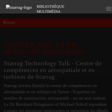
BIBLIOTHÈQUE
To
MULTIMÉDIA
na
Retour
TECTALK AVEC LE DR.
BERNHARD BRINGMANN
Starrag Technology Talk - Centre de
compétences en aérospatiale et en
turbines de Starrag
Starrag ouvrira bientôt le centre de compétences en
aérospatiale et en turbines en Suisse : Expertise en
matière de construction aérospatiale - en un seul endroit.
Le Dr Bernhard Bringmann et Michael Sokoll répondent
à toutes les questions importantes et présentent les détails