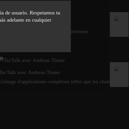
cia de usuario. Respetamos tu
más adelante en cualquier
LX 051
SI
5 axis machining of turbine stator element
Vid
TecTalk avec Andreas Tinner
Tec
Usinage d'applications complexes telles que les chambres à vide