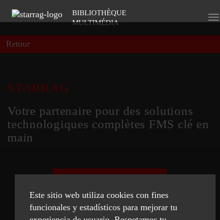
BIBLIOTHÈQUE
To
MULTIMÉDIA
na
Retour
STARRAG
Votre partenaire pour des solutions
technologiques complètes FMS clé en
main
REGARDER MAINTENANT
Este sitio web utiliza cookies con fines
funcionales y estadísticos para mejorar tu
experiencia de usuario. Respetamos tu