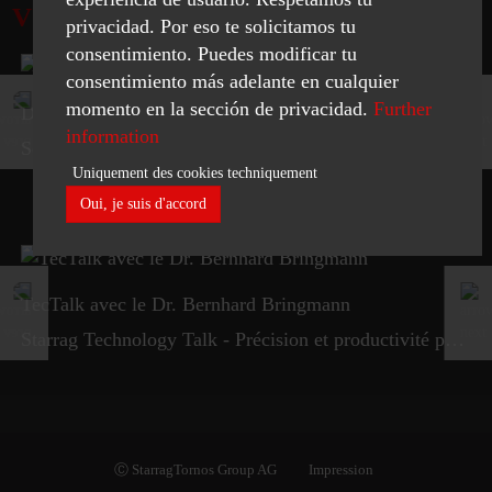
VIDEOS
privacidad. Por eso te solicitamos tu
consentimiento. Puedes modificar tu
consentimiento más adelante en cualquier
momento en la sección de privacidad.
Further
Droop+Rein
information
Soudage par friction malaxage (FSW) sur Droop+Rein FOGS
Uniquement des cookies techniquement
Oui, je suis d'accord
Necessary
TecTalk avec le Dr. Bernhard Bringmann
Statistics
Starrag Technology Talk - Précision et productivité pour les chambres à vide
ACCEPT SELECTED
Ⓒ StarragTornos Group AG
Impression