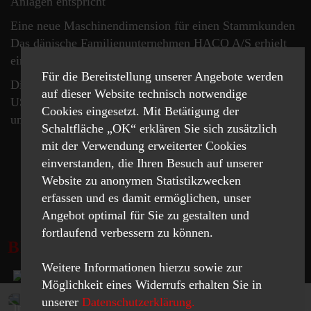
Anlagen entspricht
Eine neue Maschinendimension für einen Stammkunden
Das dänische Familienunternehmen HACO A/S erhielt
eine Droop+Rein-Portalfräsmaschine
Für die Bereitstellung unserer Angebote werden
Die Zeit vergeht wie im Flug Weiss Watch Company,
auf dieser Website technisch notwendige
USA, macht grosse Sprünge mit der Tornos SwissNano
Cookies eingesetzt. Mit Betätigung der
und der Tornos Swiss DT 26
Schaltfläche „OK“ erklären Sie sich zusätzlich
mit der Verwendung erweiterter Cookies
einverstanden, die Ihren Besuch auf unserer
Website zu anonymen Statistikzwecken
ANSEHEN
erfassen und es damit ermöglichen, unser
Angebot optimal für Sie zu gestalten und
fortlaufend verbessern zu können.
BROSCHÜREN
Weitere Informationen hierzu sowie zur
Möglichkeit eines Widerrufs erhalten Sie in
unserer
Datenschutzerklärung.
Instandhaltungsstrategie