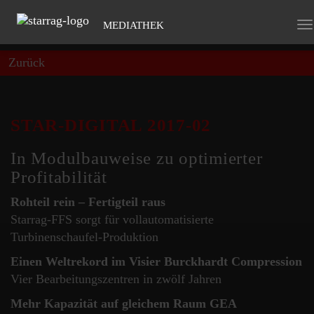
MEDIATHEK
To
na
Zurück
STAR-DIGITAL 2017-02
In Modulbauweise zu optimierter
Profitabilität
Rohteil rein – Fertigteil raus
Starrag-FFS sorgt für vollautomatisierte
Turbinenschaufel-Produktion
Einen Weltrekord im Visier Burckhardt Compression
Vier Bearbeitungszentren in zwölf Jahren
Mehr Kapazität auf gleichem Raum GEA