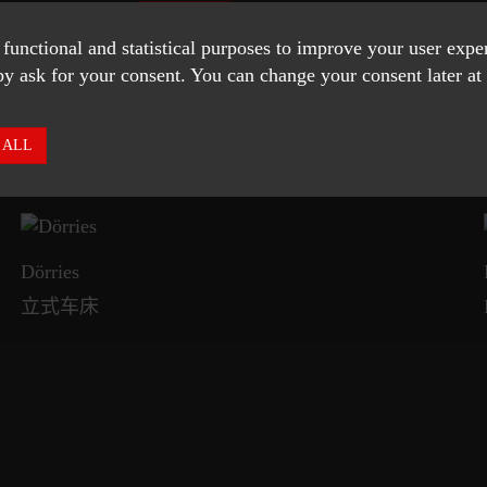
开启
 functional and statistical purposes to improve your user exp
y ask for your consent. You can change your consent later at 
 ALL
Dörries
立式车床