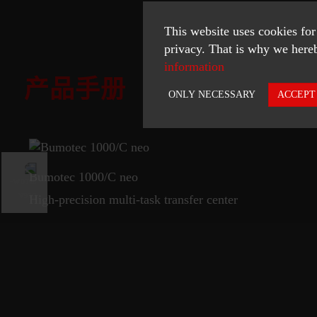
This website uses cookies for
privacy. That is why we hereb
information
产品手册
ONLY NECESSARY
ACCEPT
Necessary
Statistics
Bumotec 1000/C neo
ACCEPT SELECTED
High-precision multi-task transfer center