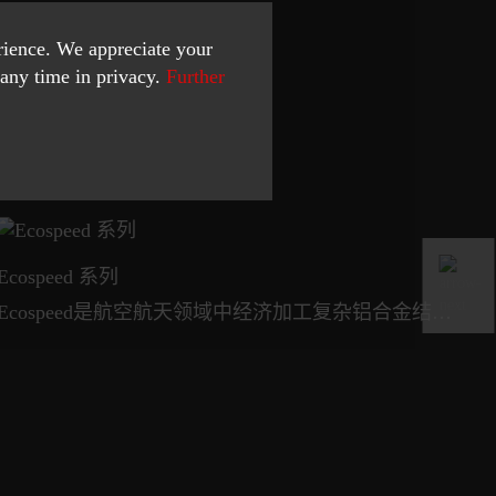
erience. We appreciate your
any time in privacy.
Further
Ecospeed 系列
Bu
Ecospeed是航空航天领域中经济加工复杂铝合金结构部件的标杆产品。
高