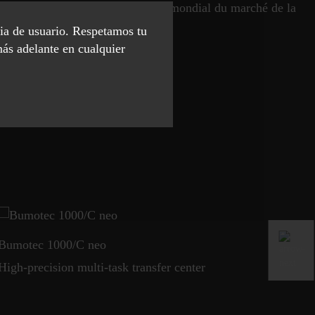
 de roues à poulies pour le leader mondial du marché de la
cia de usuario. Respetamos tu
más adelante en cualquier
Bumotec 1000/C neo
Dör
High-precision multi-task transfer center
Tou