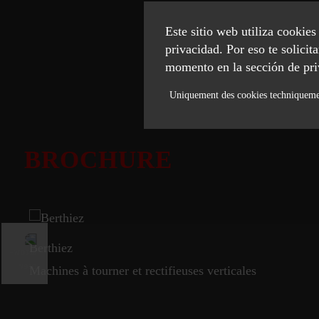
Este sitio web utiliza cookie
privacidad. Por eso te solici
momento en la sección de pri
Uniquement des cookies techniquem
Necessary
BROCHURE
Statistics
ACCEPT SELECTED
Berthiez
Des machines-outils pour une précision et une productivité maximales.
Machines à tourner et rectifieuses verticales