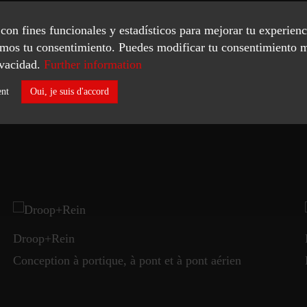
Elle est utilisée pour produire des segments
construction de téléphériques.
s con fines funcionales y estadísticos para mejorar tu experien
tamos tu consentimiento. Puedes modificar tu consentimiento 
vacidad.
Further information
AFFICHER PLUS
ent
Oui, je suis d'accord
Droop+Rein
Conception à portique, à pont et à pont aérien