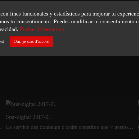
s con fines funcionales y estadísticos para mejorar tu experien
tamos tu consentimiento. Puedes modificar tu consentimiento 
vacidad.
Further information
Stratégie de maintenance
ent
Oui, je suis d'accord
Le bon service au bon moment
Star-digital 2017-01
 premier semestre 2020.
Le service des donneurs d'ordre constitue une « gestion du cycle de vie »