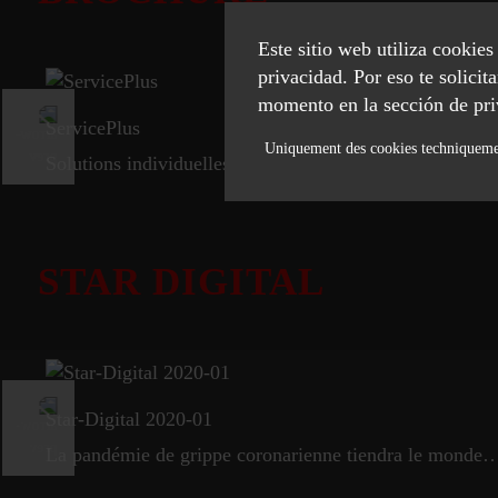
Este sitio web utiliza cookie
privacidad. Por eso te solici
momento en la sección de pri
ServicePlus
Uniquement des cookies techniquem
Solutions individuelles pour vos exigences
Necessary
Statistics
STAR DIGITAL
ACCEPT SELECTED
Star-Digital 2020-01
La pandémie de grippe coronarienne tiendra le monde en haleine au cours du