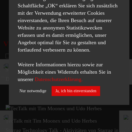
Schaltfläche „OK“ erklären Sie sich zusätzlich
mit der Verwendung erweiterter Cookies
ANSEHEN
einverstanden, die Ihren Besuch auf unserer
Website zu anonymen Statistikzwecken
erfassen und es damit ermöglichen, unser
Angebot optimal für Sie zu gestalten und
VIDEOS
fortlaufend verbessern zu können.
Weitere Informationen hierzu sowie zur
STC 800
Möglichkeit eines Widerrufs erhalten Sie in
Double stage Blisk for jet engine
unserer
Datenschutzerklärung.
Nur notwendige
Ja, ich bin einverstanden
Funktional
Statistics
TecTalk mit Tim Moonex und Udo Herbes
hai
Starrag Technology Talk - Aktivitäten von Starrag in den USA